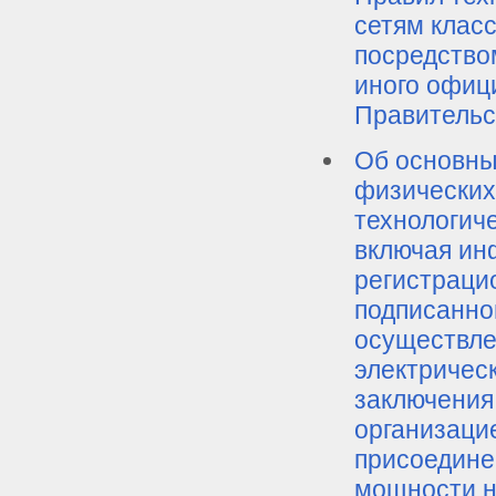
сетям клас
посредство
иного офици
Правительс
Об основны
физических
технологич
включая ин
регистраци
подписанно
осуществле
электрическ
заключения
организаци
присоедине
мощности н