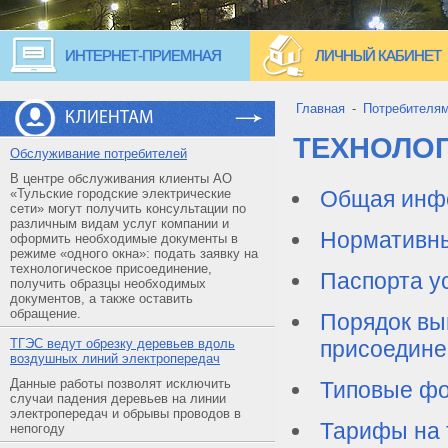
ИНТЕРНЕТ-ПРИЕМНАЯ
ЛИЧНЫЙ КАБИНЕТ
Главная
-
Потребителя
КЛИЕНТАМ
ТЕХНОЛО
Обслуживание потребителей
В центре обслуживания клиенты АО
«Тульские городские электрические
Общая инфо
сети» могут получить консультации по
различным видам услуг компании и
Нормативн
оформить необходимые документы в
режиме «одного окна»: подать заявку на
технологическое присоединение,
Паспорта ус
получить образцы необходимых
документов, а также оставить
обращение.
Порядок вы
ТГЭС ведут обрезку деревьев вдоль
присоедине
воздушных линий электропередач
Данные работы позволят исключить
Типовые ф
случаи падения деревьев на линии
электропередач и обрывы проводов в
Тарифы на 
непогоду