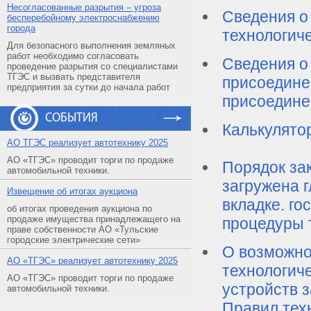
Несогласованные разрытия – угроза
Сведения о
бесперебойному электроснабжению
города
технологич
Для безопасного выполнения земляных
работ необходимо согласовать
Сведения о
проведение разрытия со специалистами
ТГЭС и вызвать представителя
присоедине
предприятия за сутки до начала работ
присоедине
СОБЫТИЯ
Калькулято
АO ТГЭС реализует автотехнику 2025
АО «ТГЭС» проводит торги по продаже
Порядок за
автомобильной техники.
загружена г
Извещение об итогах аукциона
вкладке.
го
об итогах проведения аукциона по
продаже имущества принадлежащего на
процедуры 
праве собственности АО «Тульские
городские электрические сети»
О возможно
АO «ТГЭС» реализует автотехнику 2025
технологич
АО «ТГЭС» проводит торги по продаже
устройств з
автомобильной техники.
Правил тех