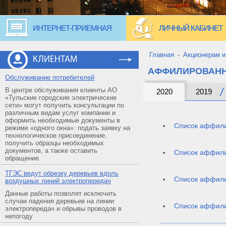
ИНТЕРНЕТ-ПРИЕМНАЯ
ЛИЧНЫЙ КАБИНЕТ
Главная
-
Акционерам и
КЛИЕНТАМ
АФФИЛИРОВАН
Обслуживание потребителей
В центре обслуживания клиенты АО
2020
2019
«Тульские городские электрические
сети» могут получить консультации по
различным видам услуг компании и
оформить необходимые документы в
Список аффили
режиме «одного окна»: подать заявку на
технологическое присоединение,
получить образцы необходимых
документов, а также оставить
Список аффили
обращение.
ТГЭС ведут обрезку деревьев вдоль
Список аффили
воздушных линий электропередач
Данные работы позволят исключить
случаи падения деревьев на линии
Список аффили
электропередач и обрывы проводов в
непогоду