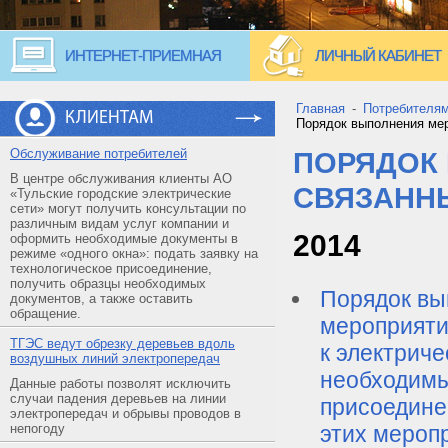
ИНТЕРНЕТ-ПРИЕМНАЯ
ЛИЧНЫЙ КАБИНЕТ
Главная
-
Потребителя
КЛИЕНТАМ
Порядок выполнения мер
Обслуживание потребителей
ПОРЯДОК
В центре обслуживания клиенты АО
СВЯЗАННЫ
«Тульские городские электрические
сети» могут получить консультации по
различным видам услуг компании и
2014
оформить необходимые документы в
режиме «одного окна»: подать заявку на
технологическое присоединение,
получить образцы необходимых
Порядок вы
документов, а также оставить
обращение.
мероприяти
ТГЭС ведут обрезку деревьев вдоль
к электриче
воздушных линий электропередач
необходимы
Данные работы позволят исключить
случаи падения деревьев на линии
присоедине
электропередач и обрывы проводов в
непогоду
этих мероп