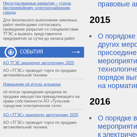
правовые а
Несогласованные разрытия – угроза
бесперебойному электроснабжению
города
2015
Для безопасного выполнения земляных
работ необходимо согласовать
проведение разрытия со специалистами
ТГЭС и вызвать представителя
О порядоке
предприятия за сутки до начала работ
других мер
присоедине
СОБЫТИЯ
мероприяти
АO ТГЭС реализует автотехнику 2025
технологиче
АО «ТГЭС» проводит торги по продаже
автомобильной техники.
порядок вы
на нормати
Извещение об итогах аукциона
об итогах проведения аукциона по
продаже имущества принадлежащего на
2016
праве собственности АО «Тульские
городские электрические сети»
АO «ТГЭС» реализует автотехнику 2025
О порядке в
АО «ТГЭС» проводит торги по продаже
мероприяти
автомобильной техники.
к электриче