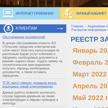
ИНТЕРНЕТ-ПРИЕМНАЯ
ЛИЧНЫЙ КАБИНЕТ
Главная
-
Акционерам и
КЛИЕНТАМ
Раскрытие информации о
Обслуживание потребителей
РЕЕСТР З
В центре обслуживания клиенты АО
«Тульские городские электрические
Январь 202
сети» могут получить консультации по
различным видам услуг компании и
оформить необходимые документы в
Февраль 20
режиме «одного окна»: подать заявку на
технологическое присоединение,
получить образцы необходимых
документов, а также оставить
Март 2022 
обращение.
ТГЭС ведут обрезку деревьев вдоль
Апрель 202
воздушных линий электропередач
Данные работы позволят исключить
Май 2022 г
случаи падения деревьев на линии
электропередач и обрывы проводов в
непогоду