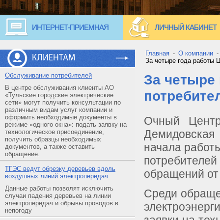
ИНТЕРНЕТ-ПРИЕМНАЯ
ЛИЧНЫЙ КАБИНЕТ
Главная
-
О компании
КЛИЕНТАМ
За четыре года работы 
Обслуживание потребителей
За четыре
В центре обслуживания клиенты АО
потребите
«Тульские городские электрические
сети» могут получить консультации по
различным видам услуг компании и
оформить необходимые документы в
Очный Центр
режиме «одного окна»: подать заявку на
Демидовская 
технологическое присоединение,
получить образцы необходимых
начала работ
документов, а также оставить
обращение.
потребителей
ТГЭС ведут обрезку деревьев вдоль
обращений от
воздушных линий электропередач
Данные работы позволят исключить
Среди обраще
случаи падения деревьев на линии
электропередач и обрывы проводов в
электроэнерг
непогоду