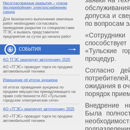
заявки на те
Несогласованные разрытия – угроза
обслуживания
бесперебойному электроснабжению
города
допуска и св
Для безопасного выполнения земляных
по вопросам 
работ необходимо согласовать
проведение разрытия со специалистами
ТГЭС и вызвать представителя
«Сотрудники
предприятия за сутки до начала работ
способствует
СОБЫТИЯ
«Тульские го
процедур.
АO ТГЭС реализует автотехнику 2025
АО «ТГЭС» проводит торги по продаже
Согласно де
автомобильной техники.
потребителей
Извещение об итогах аукциона
ожидания в оч
об итогах проведения аукциона по
продаже имущества принадлежащего на
порядок прие
праве собственности АО «Тульские
городские электрические сети»
Внедрение но
АO «ТГЭС» реализует автотехнику 2025
Была полнос
АО «ТГЭС» проводит торги по продаже
необходимо
автомобильной техники.
подразделен