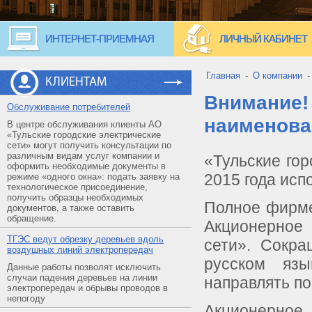
ИНТЕРНЕТ-ПРИЕМНАЯ
ЛИЧНЫЙ КАБИНЕТ
Главная
-
О компании
КЛИЕНТАМ
Внимание!
Обслуживание потребителей
наименова
В центре обслуживания клиенты АО
«Тульские городские электрические
сети» могут получить консультации по
различным видам услуг компании и
«Тульские гор
оформить необходимые документы в
2015 года ис
режиме «одного окна»: подать заявку на
технологическое присоединение,
получить образцы необходимых
Полное фирме
документов, а также оставить
обращение.
Акционерное
ТГЭС ведут обрезку деревьев вдоль
сети». Сокр
воздушных линий электропередач
русском яз
Данные работы позволят исключить
случаи падения деревьев на линии
направлять п
электропередач и обрывы проводов в
непогоду
Акционерное