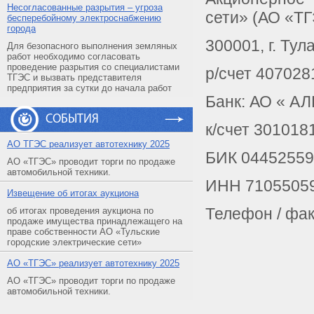
Несогласованные разрытия – угроза
сети» (АО «Т
бесперебойному электроснабжению
города
300001, г. Ту
Для безопасного выполнения земляных
работ необходимо согласовать
проведение разрытия со специалистами
р/счет 40702
ТГЭС и вызвать представителя
предприятия за сутки до начала работ
Банк: АО « АЛ
СОБЫТИЯ
к/счет 30101
АO ТГЭС реализует автотехнику 2025
БИК 0445255
АО «ТГЭС» проводит торги по продаже
автомобильной техники.
ИНН 71055059
Извещение об итогах аукциона
Телефон / факс
об итогах проведения аукциона по
продаже имущества принадлежащего на
праве собственности АО «Тульские
городские электрические сети»
АO «ТГЭС» реализует автотехнику 2025
АО «ТГЭС» проводит торги по продаже
автомобильной техники.