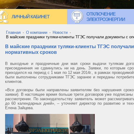
ОТКЛЮЧЕНИЕ
ЛИЧНЫЙ КАБИНЕТ
ЭЛЕКТРОЭНЕРГИИ
Главная
-
О компании
-
Новости
-
В майские праздники туляки-клиенты ТГЭС получали документы с о
В майские праздники туляки-клиенты ТГЭС получал
нормативных сроков
В выходные и праздничные дни мая сроки выдачи тулякам догов
присоединения не сдвинулись ни на день. Заявки, по которым сро
приходился на период с 1 мая по 12 мая 2014г., в рамках проводимо
были выполнены сотрудниками ТГЭС заранее и переданы потребит
клиентов.
«Все договоры были направлены заявителям без нарушения сроко
заявки). В настоящее время больше трети договоров уже подписаны 
рассмотрении. По законодательству заявитель может рассматриват
до 60 календарных дней», – уточняет директор по развитию и т
Елена Зайцева.