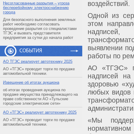
воздействий.
Несогласованные разрытия – угроза
бесперебойному электроснабжению
города
Одной из сер
Для безопасного выполнения земляных
этом направл
работ необходимо согласовать
проведение разрытия со специалистами
надписей,
ТГЭС и вызвать представителя
предприятия за сутки до начала работ
трансформа
выявлении по
СОБЫТИЯ
работы по ре
АO ТГЭС реализует автотехнику 2025
АО «ТГЭС» п
АО «ТГЭС» проводит торги по продаже
автомобильной техники.
надписей на 
Извещение об итогах аукциона
здоровью «ху
об итогах проведения аукциона по
любых видов 
продаже имущества принадлежащего на
трансформ
праве собственности АО «Тульские
городские электрические сети»
административ
АO «ТГЭС» реализует автотехнику 2025
«Мы поддер
АО «ТГЭС» проводит торги по продаже
автомобильной техники.
нормативном 