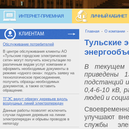
ИНТЕРНЕТ-ПРИЕМНАЯ
ЛИЧНЫЙ КАБИНЕТ
Главная
-
О компании
КЛИЕНТАМ
Тульские 
Обслуживание потребителей
энергообъ
В центре обслуживания клиенты АО
«Тульские городские электрические
сети» могут получить консультации по
различным видам услуг компании и
В текущем 
оформить необходимые документы в
приведены 
режиме «одного окна»: подать заявку на
технологическое присоединение,
подстанций и
получить образцы необходимых
документов, а также оставить
0,4-6-10 кВ,
обращение.
людей и соци
ТГЭС ведут обрезку деревьев вдоль
воздушных линий электропередач
Своевременна
Данные работы позволят исключить
случаи падения деревьев на линии
улучшают вне
электропередач и обрывы проводов в
службы эле
непогоду