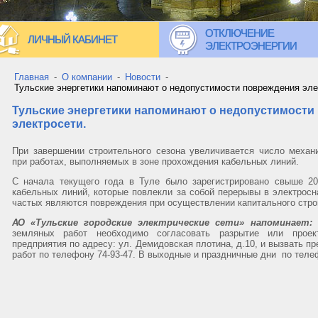
ОТКЛЮЧЕНИЕ
ЛИЧНЫЙ КАБИНЕТ
ЭЛЕКТРОЭНЕРГИИ
Главная
-
О компании
-
Новости
-
Тульские энергетики напоминают о недопустимости повреждения эле
Тульские энергетики напоминают о недопустимости
электросети.
При завершении строительного сезона увеличивается число механ
при работах, выполняемых в зоне прохождения кабельных линий.
С начала текущего года в Туле было зарегистрировано свыше 2
кабельных линий, которые повлекли за собой перерывы в электрос
частых являются повреждения при осуществлении капитального стр
АО «Тульские городские электрические сети» напоминает:
д
земляных работ необходимо согласовать разрытие или проект
предприятия по адресу: ул. Демидовская плотина, д.10, и вызвать п
работ по телефону 74-93-47. В выходные и праздничные дни по телеф