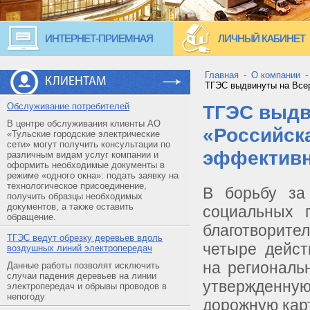
ИНТЕРНЕТ-ПРИЕМНАЯ
ЛИЧНЫЙ КАБИНЕТ
Главная
-
О компании
КЛИЕНТАМ
ТГЭС выдвинуты на Всер
Обслуживание потребителей
ТГЭС выдв
В центре обслуживания клиенты АО
«Российск
«Тульские городские электрические
сети» могут получить консультации по
эффективн
различным видам услуг компании и
оформить необходимые документы в
режиме «одного окна»: подать заявку на
технологическое присоединение,
В борьбу за
получить образцы необходимых
документов, а также оставить
социальных 
обращение.
благотворите
ТГЭС ведут обрезку деревьев вдоль
четыре дейст
воздушных линий электропередач
на региональ
Данные работы позволят исключить
случаи падения деревьев на линии
утвержденную
электропередач и обрывы проводов в
непогоду
дорожную карт