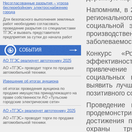
Несогласованные разрытия – угроза
бесперебойному электроснабжению
Напомним, в 
города
региональног
Для безопасного выполнения земляных
работ необходимо согласовать
социальной 
проведение разрытия со специалистами
производст
ТГЭС и вызвать представителя
предприятия за сутки до начала работ
заболеваемос
СОБЫТИЯ
Конкурс «Р
эффективност
АO ТГЭС реализует автотехнику 2025
привлечение
АО «ТГЭС» проводит торги по продаже
автомобильной техники.
социальных 
Извещение об итогах аукциона
выявить лучш
об итогах проведения аукциона по
позитивного с
продаже имущества принадлежащего на
праве собственности АО «Тульские
городские электрические сети»
Проведение 
АO «ТГЭС» реализует автотехнику 2025
продемонстри
АО «ТГЭС» проводит торги по продаже
достижения 
автомобильной техники.
охраны тру