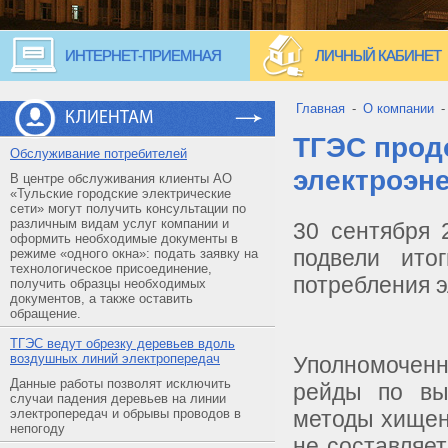
ИНТЕРНЕТ-ПРИЕМНАЯ
ЛИЧНЫЙ КАБИНЕТ
Главная
-
О компании
КЛИЕНТАМ
ТГЭС прод
Обслуживание потребителей
электроэн
В центре обслуживания клиенты АО
«Тульские городские электрические
сети» могут получить консультации по
различным видам услуг компании и
30 сентября 
оформить необходимые документы в
подвели ито
режиме «одного окна»: подать заявку на
технологическое присоединение,
потребления э
получить образцы необходимых
документов, а также оставить
обращение.
ТГЭС ведут обрезку деревьев вдоль
воздушных линий электропередач
Уполномоченн
Данные работы позволят исключить
рейды по вы
случаи падения деревьев на линии
электропередач и обрывы проводов в
методы хищен
непогоду
не составляет