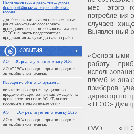
Несогласованные разрытия – угроза
мес. этого 
бесперебойному электроснабжению
города
потребления 
Для безопасного выполнения земляных
случаев хище
работ необходимо согласовать
проведение разрытия со специалистами
Выявленный о
ТГЭС и вызвать представителя
предприятия за сутки до начала работ
СОБЫТИЯ
«Основными 
АO ТГЭС реализует автотехнику 2025
работу при
АО «ТГЭС» проводит торги по продаже
использован
автомобильной техники.
пломб и знак
Извещение об итогах аукциона
приборов уче
об итогах проведения аукциона по
продаже имущества принадлежащего на
директор по т
праве собственности АО «Тульские
«ТГЭС» Дмитр
городские электрические сети»
АO «ТГЭС» реализует автотехнику 2025
АО «ТГЭС» проводит торги по продаже
автомобильной техники.
ОАО «ТГЭ