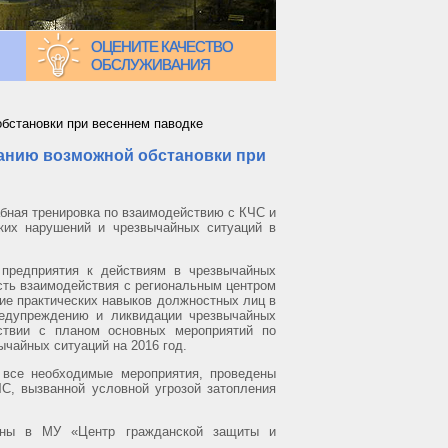
ОЦЕНИТЕ КАЧЕСТВО
ОБСЛУЖИВАНИЯ
обстановки при весеннем паводке
ванию возможной обстановки при
бная тренировка по взаимодействию с КЧС и
ких нарушений и чрезвычайных ситуаций в
я предприятия к действиям в чрезвычайных
сть взаимодействия с региональным центром
ие практических навыков должностных лиц в
редупреждению и ликвидации чрезвычайных
тствии с планом основных мероприятий по
чайных ситуаций на 2016 год.
 все необходимые мероприятия, проведены
С, вызванной условной угрозой затопления
лены в МУ «Центр гражданской защиты и