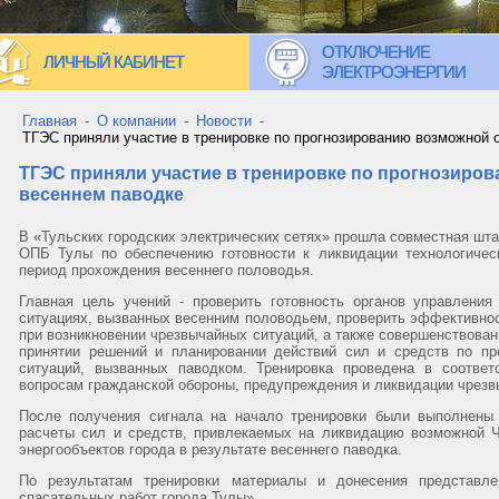
ОТКЛЮЧЕНИЕ
ЛИЧНЫЙ КАБИНЕТ
ЭЛЕКТРОЭНЕРГИИ
Главная
-
О компании
-
Новости
-
ТГЭС приняли участие в тренировке по прогнозированию возможной 
ТГЭС приняли участие в тренировке по прогнозиро
весеннем паводке
В «Тульских городских электрических сетях» прошла совместная шта
ОПБ Тулы по обеспечению готовности к ликвидации технологичес
период прохождения весеннего половодья.
Главная цель учений - проверить готовность органов управлени
ситуациях, вызванных весенним половодьем, проверить эффективно
при возникновении чрезвычайных ситуаций, а также совершенствован
принятии решений и планировании действий сил и средств по п
ситуаций, вызванных паводком. Тренировка проведена в соотве
вопросам гражданской обороны, предупреждения и ликвидации чрезвы
После получения сигнала на начало тренировки были выполнены
расчеты сил и средств, привлекаемых на ликвидацию возможной Ч
энергообъектов города в результате весеннего паводка.
По результатам тренировки материалы и донесения представ
спасательных работ города Тулы».