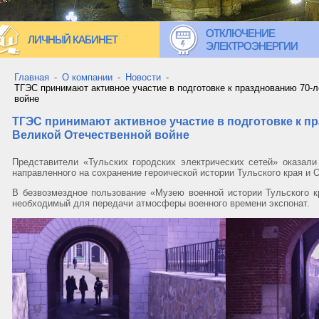
ОТКЛЮЧЕНИЕ
ЛИЧНЫЙ КАБИНЕТ
ЭЛЕКТРОЭНЕРГИИ
Главная
-
О компании
-
Новости
-
ТГЭС принимают активное участие в подготовке к празднованию 70-
войне
ТГЭС принимают активное участие в подготовке к п
Великой Отечественной войне
Представители «Тульских городских электрических сетей» оказали
направленного на сохранение героической истории Тульского края и 
В безвозмездное пользование «Музею военной истории Тульского к
необходимый для передачи атмосферы военного времени экспонат.