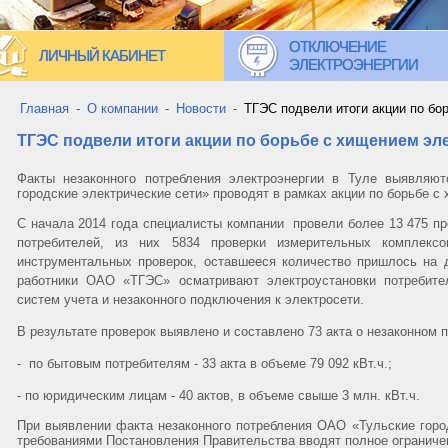
ОТКЛЮЧЕНИЕ
ЛИЧНЫЙ КАБИНЕТ
ЭЛЕКТРОЭНЕРГИИ
Главная
-
О компании
-
Новости
-
ТГЭС подвели итоги акции по бо
ТГЭС подвели итоги акции по борьбе с хищением эл
Факты незаконного потребления электроэнергии в Туле выявляют
городские электрические сети» проводят в рамках акции по борьбе с
С начала 2014 года специалисты компании провели более 13 475 пр
потребителей, из них 5834 проверки измерительных комплек
инструментальных проверок, оставшееся количество пришлось на 
работники ОАО «ТГЭС» осматривают электроустановки потребит
систем учета и незаконного подключения к электросети.
В результате проверок выявлено и составлено 73 акта о незаконном 
- по бытовым потребителям - 33 акта в объеме 79 092 кВт.ч.;
- по юридическим лицам - 40 актов, в объеме свыше 3 млн. кВт.ч.
При выявлении факта незаконного потребления ОАО «Тульские город
требованиями Постановления Правительства вводят полное ограниче