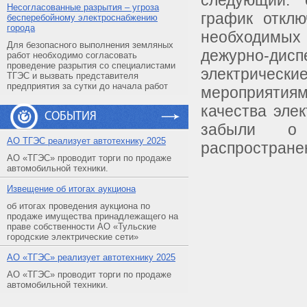
следующий: 
Несогласованные разрытия – угроза
график откл
бесперебойному электроснабжению
города
необходимых
Для безопасного выполнения земляных
дежурно-ди
работ необходимо согласовать
проведение разрытия со специалистами
электрическ
ТГЭС и вызвать представителя
предприятия за сутки до начала работ
мероприятия
качества эле
СОБЫТИЯ
забыли о 
АO ТГЭС реализует автотехнику 2025
распространен
АО «ТГЭС» проводит торги по продаже
автомобильной техники.
Извещение об итогах аукциона
об итогах проведения аукциона по
продаже имущества принадлежащего на
праве собственности АО «Тульские
городские электрические сети»
АO «ТГЭС» реализует автотехнику 2025
АО «ТГЭС» проводит торги по продаже
автомобильной техники.