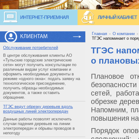
ИНТЕРНЕТ-ПРИЕМНАЯ
ЛИЧНЫЙ КАБИНЕТ
Главная
-
О компании
КЛИЕНТАМ
ТГЭС напоминает о поря
Обслуживание потребителей
ТГЭС напо
В центре обслуживания клиенты АО
о плановы
«Тульские городские электрические
сети» могут получить консультации по
различным видам услуг компании и
оформить необходимые документы в
Плановое от
режиме «одного окна»: подать заявку на
безопасности
технологическое присоединение,
получить образцы необходимых
сетей, работ
документов, а также оставить
обращение.
обрезке дерев
ТГЭС ведут обрезку деревьев вдоль
Напомним, пл
воздушных линий электропередач
повышения на
Данные работы позволят исключить
случаи падения деревьев на линии
электропередач и обрывы проводов в
Порядок опов
непогоду