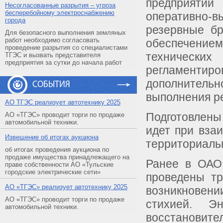
предприяти
Несогласованные разрытия – угроза
бесперебойному электроснабжению
оперативно
города
резервные бр
Для безопасного выполнения земляных
работ необходимо согласовать
обеспечением
проведение разрытия со специалистами
техническ
ТГЭС и вызвать представителя
предприятия за сутки до начала работ
регламентиро
дополнител
СОБЫТИЯ
выполнения р
АO ТГЭС реализует автотехнику 2025
Подготовлены
АО «ТГЭС» проводит торги по продаже
автомобильной техники.
идет при вза
Извещение об итогах аукциона
территориаль
об итогах проведения аукциона по
продаже имущества принадлежащего на
Ранее в ОАО 
праве собственности АО «Тульские
городские электрические сети»
проведены тр
АO «ТГЭС» реализует автотехнику 2025
возникновен
АО «ТГЭС» проводит торги по продаже
стихией. Э
автомобильной техники.
восстановите