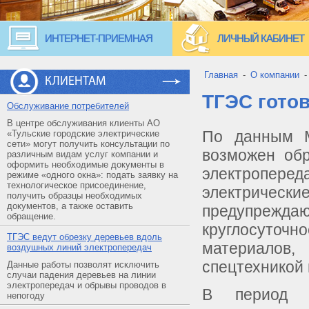
ИНТЕРНЕТ-ПРИЕМНАЯ
ЛИЧНЫЙ КАБИНЕТ
Главная
-
О компании
КЛИЕНТАМ
ТГЭС гото
Обслуживание потребителей
В центре обслуживания клиенты АО
По данным М
«Тульские городские электрические
сети» могут получить консультации по
возможен обр
различным видам услуг компании и
оформить необходимые документы в
электропере
режиме «одного окна»: подать заявку на
технологическое присоединение,
электричес
получить образцы необходимых
документов, а также оставить
предупреждаю
обращение.
круглосуто
ТГЭС ведут обрезку деревьев вдоль
материалов
воздушных линий электропередач
спецтехникой
Данные работы позволят исключить
случаи падения деревьев на линии
электропередач и обрывы проводов в
В период с
непогоду