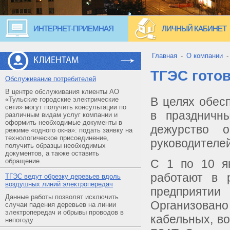
ИНТЕРНЕТ-ПРИЕМНАЯ
ЛИЧНЫЙ КАБИНЕТ
Главная
-
О компании
КЛИЕНТАМ
ТГЭС готов
Обслуживание потребителей
В центре обслуживания клиенты АО
В целях обес
«Тульские городские электрические
сети» могут получить консультации по
в праздничн
различным видам услуг компании и
оформить необходимые документы в
дежурство о
режиме «одного окна»: подать заявку на
технологическое присоединение,
руководителей
получить образцы необходимых
документов, а также оставить
обращение.
С 1 по 10 ян
работают в 
ТГЭС ведут обрезку деревьев вдоль
воздушных линий электропередач
предприяти
Данные работы позволят исключить
Организова
случаи падения деревьев на линии
электропередач и обрывы проводов в
кабельных, в
непогоду