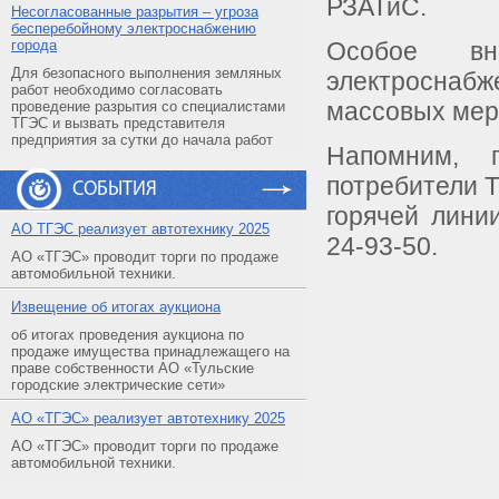
РЗАТиС.
Несогласованные разрытия – угроза
бесперебойному электроснабжению
города
Особое в
Для безопасного выполнения земляных
электроснаб
работ необходимо согласовать
массовых мер
проведение разрытия со специалистами
ТГЭС и вызвать представителя
предприятия за сутки до начала работ
Напомним, 
потребители Т
СОБЫТИЯ
горячей лини
АO ТГЭС реализует автотехнику 2025
24-93-50.
АО «ТГЭС» проводит торги по продаже
автомобильной техники.
Извещение об итогах аукциона
об итогах проведения аукциона по
продаже имущества принадлежащего на
праве собственности АО «Тульские
городские электрические сети»
АO «ТГЭС» реализует автотехнику 2025
АО «ТГЭС» проводит торги по продаже
автомобильной техники.