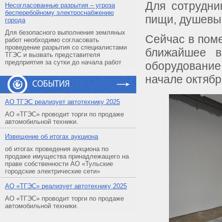
Для сотрудни
Несогласованные разрытия – угроза
бесперебойному электроснабжению
пищи, душевы
города
Для безопасного выполнения земляных
Сейчас в пом
работ необходимо согласовать
проведение разрытия со специалистами
ближайшее в
ТГЭС и вызвать представителя
предприятия за сутки до начала работ
оборудовани
начале октябр
СОБЫТИЯ
АO ТГЭС реализует автотехнику 2025
АО «ТГЭС» проводит торги по продаже
автомобильной техники.
Извещение об итогах аукциона
об итогах проведения аукциона по
продаже имущества принадлежащего на
праве собственности АО «Тульские
городские электрические сети»
АO «ТГЭС» реализует автотехнику 2025
АО «ТГЭС» проводит торги по продаже
автомобильной техники.