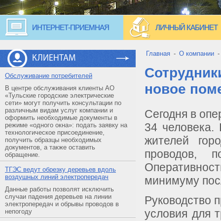
ИНТЕРНЕТ-ПРИЕМНАЯ
ЛИЧНЫЙ КАБИНЕТ
Главная
-
О компании
КЛИЕНТАМ
Сотрудник
Обслуживание потребителей
новое пом
В центре обслуживания клиенты АО
«Тульские городские электрические
сети» могут получить консультации по
различным видам услуг компании и
Сегодня в оп
оформить необходимые документы в
34 человека.
режиме «одного окна»: подать заявку на
технологическое присоединение,
жителей гор
получить образцы необходимых
документов, а также оставить
проводов, 
обращение.
Оперативност
ТГЭС ведут обрезку деревьев вдоль
воздушных линий электропередач
минимуму пос
Данные работы позволят исключить
случаи падения деревьев на линии
Руководство 
электропередач и обрывы проводов в
условия для 
непогоду