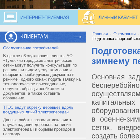
ИНТЕРНЕТ-ПРИЕМНАЯ
ЛИЧНЫЙ КАБИНЕТ
Главная
-
О компании
КЛИЕНТАМ
Подготовка энергообъек
Обслуживание потребителей
Подготовка
В центре обслуживания клиенты АО
зимнему пе
«Тульские городские электрические
сети» могут получить консультации по
различным видам услуг компании и
оформить необходимые документы в
Основная за
режиме «одного окна»: подать заявку на
бесперебо
технологическое присоединение,
получить образцы необходимых
осуществля
документов, а также оставить
обращение.
капитальных
ТГЭС ведут обрезку деревьев вдоль
оборудования
воздушных линий электропередач
в осенне-зим
Данные работы позволят исключить
случаи падения деревьев на линии
сетях, внедр
электропередач и обрывы проводов в
непогоду
создать боле