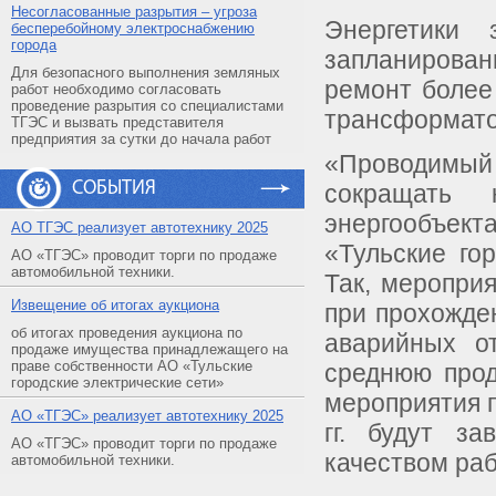
Несогласованные разрытия – угроза
Энергетики
бесперебойному электроснабжению
города
запланирова
Для безопасного выполнения земляных
ремонт более
работ необходимо согласовать
проведение разрытия со специалистами
трансформато
ТГЭС и вызвать представителя
предприятия за сутки до начала работ
«Проводимый
СОБЫТИЯ
сокращать 
энергообъек
АO ТГЭС реализует автотехнику 2025
«Тульские го
АО «ТГЭС» проводит торги по продаже
автомобильной техники.
Так, меропри
Извещение об итогах аукциона
при прохожде
об итогах проведения аукциона по
аварийных о
продаже имущества принадлежащего на
праве собственности АО «Тульские
среднюю прод
городские электрические сети»
мероприятия п
АO «ТГЭС» реализует автотехнику 2025
гг. будут з
АО «ТГЭС» проводит торги по продаже
качеством раб
автомобильной техники.