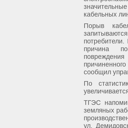
значительн
кабельных ли
Порыв кабе
запитываются
потребители.
причина по
повреждени
причиненного
сообщил упра
По статисти
увеличивается
ТГЭС напомин
земляных раб
производстве
ул. Демидовс