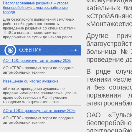
коммуникаци
Несогласованные разрытия – угроза
кабельных ли
бесперебойному электроснабжению
города
«СтройАл
Для безопасного выполнения земляных
«Монтажсетис
работ необходимо согласовать
проведение разрытия со специалистами
ТГЭС и вызвать представителя
Другие при
предприятия за сутки до начала работ
благоустрой
СОБЫТИЯ
больница №1)
проведение д
АO ТГЭС реализует автотехнику 2025
АО «ТГЭС» проводит торги по продаже
В ряде случ
автомобильной техники.
техники «всле
Извещение об итогах аукциона
и без соглас
об итогах проведения аукциона по
продаже имущества принадлежащего на
поражения 
праве собственности АО «Тульские
электроснабж
городские электрические сети»
АO «ТГЭС» реализует автотехнику 2025
ОАО «Тульск
АО «ТГЭС» проводит торги по продаже
бесперебой
автомобильной техники.
электросна