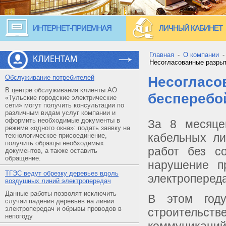
ИНТЕРНЕТ-ПРИЕМНАЯ
ЛИЧНЫЙ КАБИНЕТ
Главная
-
О компании
КЛИЕНТАМ
Несогласованные разрыт
Обслуживание потребителей
Несогласо
В центре обслуживания клиенты АО
бесперебо
«Тульские городские электрические
сети» могут получить консультации по
различным видам услуг компании и
оформить необходимые документы в
За 8 месяце
режиме «одного окна»: подать заявку на
кабельных ли
технологическое присоединение,
получить образцы необходимых
работ без с
документов, а также оставить
обращение.
нарушение п
ТГЭС ведут обрезку деревьев вдоль
электропереда
воздушных линий электропередач
Данные работы позволят исключить
В этом год
случаи падения деревьев на линии
электропередач и обрывы проводов в
строительст
непогоду