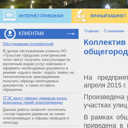
ИНТЕРНЕТ-ПРИЕМНАЯ
ЛИЧНЫЙ КАБИНЕТ
Главная
-
О компании
КЛИЕНТАМ
Коллектив
Обслуживание потребителей
общегород
В центре обслуживания клиенты АО
«Тульские городские электрические
сети» могут получить консультации по
различным видам услуг компании и
оформить необходимые документы в
режиме «одного окна»: подать заявку на
На предприя
технологическое присоединение,
получить образцы необходимых
апреля 2015 г.
документов, а также оставить
обращение.
Произведена 
ТГЭС ведут обрезку деревьев вдоль
воздушных линий электропередач
участках улиц
Данные работы позволят исключить
случаи падения деревьев на линии
В рамках общ
электропередач и обрывы проводов в
непогоду
приведена в 