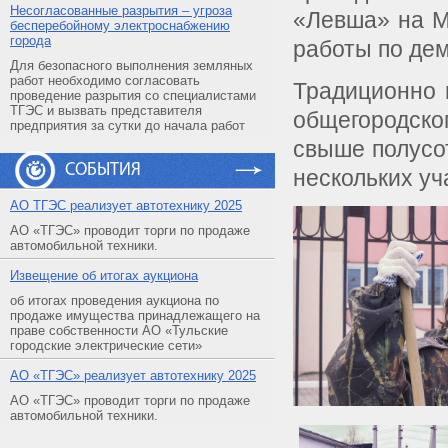
Несогласованные разрытия – угроза
«Левша» на М
бесперебойному электроснабжению
города
работы по дем
Для безопасного выполнения земляных
работ необходимо согласовать
Традиционно 
проведение разрытия со специалистами
ТГЭС и вызвать представителя
общегородск
предприятия за сутки до начала работ
свыше полусо
СОБЫТИЯ
нескольких уч
АO ТГЭС реализует автотехнику 2025
АО «ТГЭС» проводит торги по продаже
автомобильной техники.
Извещение об итогах аукциона
об итогах проведения аукциона по
продаже имущества принадлежащего на
праве собственности АО «Тульские
городские электрические сети»
АO «ТГЭС» реализует автотехнику 2025
АО «ТГЭС» проводит торги по продаже
автомобильной техники.