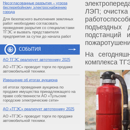
электроперед
Несогласованные разрытия – угроза
бесперебойному электроснабжению
ЛЭП; очистка
города
работоспособ
Для безопасного выполнения земляных
работ необходимо согласовать
подъездных 
проведение разрытия со специалистами
ТГЭС и вызвать представителя
подстанций 
предприятия за сутки до начала работ
пожаротушени
СОБЫТИЯ
На сегодняшн
АO ТГЭС реализует автотехнику 2025
комплекса ТГ
АО «ТГЭС» проводит торги по продаже
автомобильной техники.
Извещение об итогах аукциона
об итогах проведения аукциона по
продаже имущества принадлежащего на
праве собственности АО «Тульские
городские электрические сети»
АO «ТГЭС» реализует автотехнику 2025
АО «ТГЭС» проводит торги по продаже
автомобильной техники.