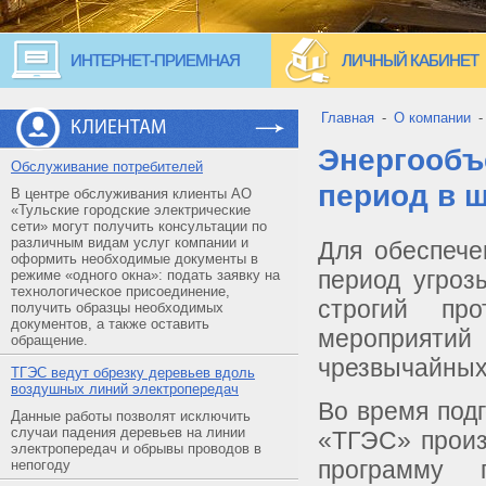
ИНТЕРНЕТ-ПРИЕМНАЯ
ЛИЧНЫЙ КАБИНЕТ
Главная
-
О компании
КЛИЕНТАМ
Энергообъ
Обслуживание потребителей
период в 
В центре обслуживания клиенты АО
«Тульские городские электрические
сети» могут получить консультации по
различным видам услуг компании и
Для обеспече
оформить необходимые документы в
период угроз
режиме «одного окна»: подать заявку на
технологическое присоединение,
строгий пр
получить образцы необходимых
документов, а также оставить
мероприятий
обращение.
чрезвычайных
ТГЭС ведут обрезку деревьев вдоль
воздушных линий электропередач
Во время под
Данные работы позволят исключить
случаи падения деревьев на линии
«ТГЭС» произ
электропередач и обрывы проводов в
программу 
непогоду