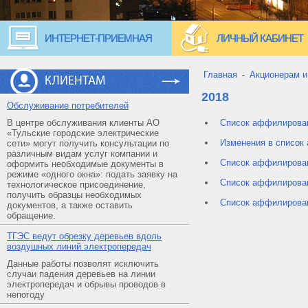
ИНТЕРНЕТ-ПРИЕМНАЯ
ЛИЧНЫЙ КАБИНЕТ
Главная
-
Акционерам и
КЛИЕНТАМ
2018
Обслуживание потребителей
В центре обслуживания клиенты АО
Список аффилирован
«Тульские городские электрические
Изменения в список
сети» могут получить консультации по
различным видам услуг компании и
Список аффилирован
оформить необходимые документы в
режиме «одного окна»: подать заявку на
Список аффилирован
технологическое присоединение,
получить образцы необходимых
Список аффилирован
документов, а также оставить
обращение.
ТГЭС ведут обрезку деревьев вдоль
воздушных линий электропередач
Данные работы позволят исключить
случаи падения деревьев на линии
электропередач и обрывы проводов в
непогоду