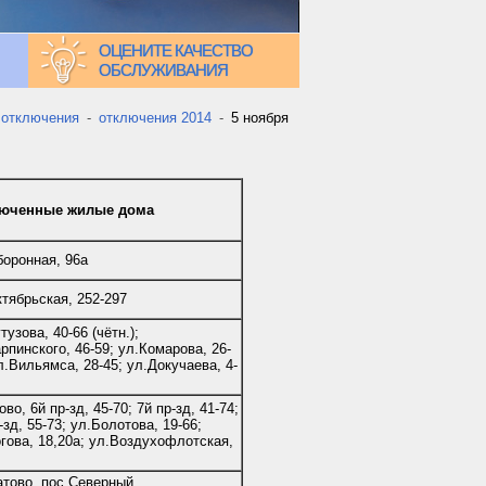
ОЦЕНИТЕ КАЧЕСТВО
ОБСЛУЖИВАНИЯ
 отключения
-
отключения 2014
-
5 ноября
юченные жилые дома
боронная, 96а
тябрьская, 252-297
тузова, 40-66 (чётн.);
рпинского, 46-59; ул.Комарова, 26-
л.Вильямса, 28-45; ул.Докучаева, 4-
во, 6й пр-зд, 45-70; 7й пр-зд, 41-74;
-зд, 55-73; ул.Болотова, 19-66;
гова, 18,20а; ул.Воздухофлотская,
атово, пос.Северный,