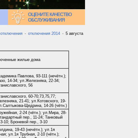
ОЦЕНИТЕ КАЧЕСТВО
ОБСЛУЖИВАНИЯ
 отключения
-
отключения 2014
-
5 августа
юченные жилые дома
адемика Павлова, 93-111 (нечётн.);
зо, 14-34; ул.Железняка, 22-34;
таниславского, 56
аниславского, 60-70;73,75,77;
лезняка, 21-41; ул.Котовского, 19-
л.Салтыкова-Щедрина, 14-26 (чётн.)
ужейная, 2-24 (чётн.); ул.Мира, 28-
тандартный пер., 11-24; Танковый
 3-10; Броневой пер., 3-10
лдина, 19-43 (нечётн.); ул.1я
ая; ул.1я Трубная, 2-10 (чётн.);