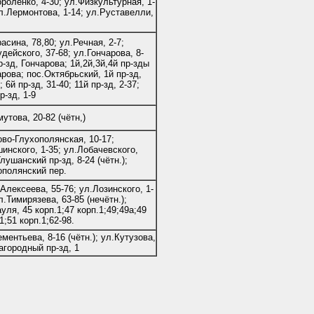
роленко, 4-30; ул.Физкультурная, 1-
ул.Лермонтова, 1-14; ул.Руставелли,
асина, 78,80; ул.Речная, 2-7;
дейского, 37-68; ул.Гончарова, 8-
р-зд, Гончарова; 1й,2й,3й,4й пр-зды
рова; пос.Октябрьский, 1й пр-зд,
; 6й пр-зд, 31-40; 11й пр-зд, 2-37;
р-зд, 1-9
утова, 20-82 (чётн,)
ово-Глухополянская, 10-17;
инского, 1-35; ул.Лобачевского,
Глушанский пр-зд, 8-24 (чётн.);
ополянский пер.
Алексеева, 55-76; ул.Лозинского, 1-
л.Тимирязева, 63-85 (нечётн.);
уля, 45 корп.1;47 корп.1;49;49а;49
1;51 корп.1;62-98.
ментьева, 8-16 (чётн.); ул.Кутузова,
агородный пр-зд, 1