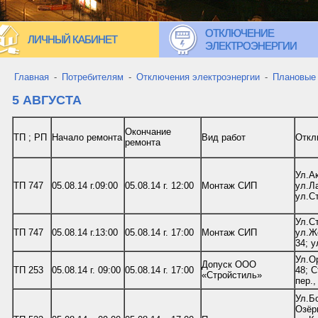
ОТКЛЮЧЕНИЕ
ЛИЧНЫЙ КАБИНЕТ
ЭЛЕКТРОЭНЕРГИИ
Главная
-
Потребителям
-
Отключения электроэнергии
-
Плановые
5 АВГУСТА
Окончание
ТП ; РП
Начало ремонта
Вид работ
Откл
ремонта
Ул.Ак
ТП 747
05.08.14 г.09:00
05.08.14 г. 12:00
Монтаж СИП
ул.Ла
ул.С
Ул.Ст
ТП 747
05.08.14 г.13:00
05.08.14 г. 17:00
Монтаж СИП
ул.Же
34; у
Ул.Ор
Допуск ООО
ТП 253
05.08.14 г. 09:00
05.08.14 г. 17:00
48; С
«Стройстиль»
пер.,
Ул.Бо
Озёрн