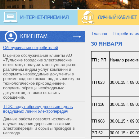
ИНТЕРНЕТ-ПРИЕМНАЯ
ЛИЧНЫЙ КАБИНЕТ
Главная
-
Потребителя
КЛИЕНТАМ
30 ЯНВАРЯ
Обслуживание потребителей
В центре обслуживания клиенты АО
«Тульские городские электрические
ТП ; РП
Начало ремонт
сети» могут получить консультации по
различным видам услуг компании и
оформить необходимые документы в
режиме «одного окна»: подать заявку на
ТП 823
30.01.15 г. 09:0
технологическое присоединение,
получить образцы необходимых
документов, а также оставить
обращение.
ТП 116
30.01.15 г. 09:0
ТГЭС ведут обрезку деревьев вдоль
воздушных линий электропередач
Данные работы позволят исключить
ТП 908
30.01.15 г. 09:0
случаи падения деревьев на линии
электропередач и обрывы проводов в
непогоду
РП 52
30.01.15 г. 09:0