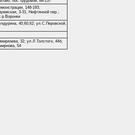
атово, пос.Трудовой, 84-137
емонстрации, 148-193;
доевская, 3-31; Нефтянной пер.;
к р.Воронки
ундурина, 40,60,62; ул.С.Перовской,
имирязева, 32; ул.Л.Толстого, 44б;
мирнова, 54