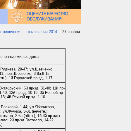
ОЦЕНИТЕ КАЧЕСТВО
ОБСЛУЖИВАНИЯ
 отключения
-
отключения 2014
-
27 января
юченные жилые дома
.Руднева, 29-47; ул.Шевченко,
11; пер.,Шевченко, 8,8а,9-15
тн.); 1й Городской пр-зд, 1-17
ктябрьский, 6й пр-зд, 31-40; 11й пр-
1-40; 12й пр-зд, 10-19; 3й Речной пр-
-13; 4й Речной пр-зд, 1-10
.Расковой, 1-44; ул.Яблочкова,
; ул.Фучека, 3-31 (нечётн.);
стелло, 2-6а (чётн.); 1й,3й пр-зды
елло; 2й пр-зд Гастелло, 14-22
.)