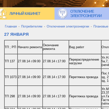
ОТКЛЮЧЕНИЕ
ЛИЧНЫЙ КАБИНЕТ
ЭЛЕКТРОЭНЕРГИИ
Главная
-
Потребителям
-
Отключения электроэнергии
-
Плановые
27 ЯНВАРЯ
Окончание
ТП ; РП
Начало ремонта
Вид работ
Откл
ремонта
Ул.Н
Перераспределение
ТП 137
27.08.14 г.09:00
27.08.14 г.17:00
5а,7,
нагрузки
(нечё
Пос.О
ТП 1073
27.08.14 г.09:00
27.08.14 г.17:00
Перетяжка провода
зд, 2
зд, 1
Ул.М
23,37
ТП 298
27.08.14 г.09:00
27.08.14 г.17:00
Перетяжка провода
ул.Га
Гаст
(чётн