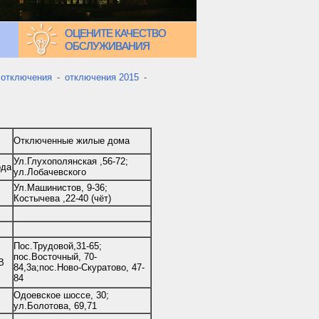
ОЦЕНИТЕ КАЧЕСТВО
ОБСЛУЖИВАНИЯ
 отключения
-
отключения 2015
-
Отключенные жилые дома
Ул.Глухополянская ,56-72;
ода
ул.Лобачевского
Ул.Машинистов, 9-36;
Костычева ,22-40 (чёт)
Пос.Трудовой,31-65;
пос.Восточный, 70-
В
84,3а;пос.Ново-Скуратово, 47-
84
Одоевское шоссе, 30;
ул.Болотова, 69,71