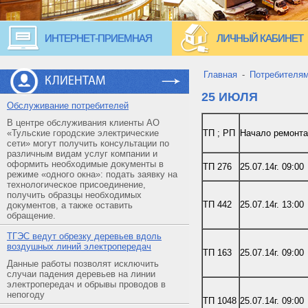
ИНТЕРНЕТ-ПРИЕМНАЯ
ЛИЧНЫЙ КАБИНЕТ
Главная
-
Потребителя
КЛИЕНТАМ
25 ИЮЛЯ
Обслуживание потребителей
В центре обслуживания клиенты АО
«Тульские городские электрические
ТП ; РП
Начало ремонта
сети» могут получить консультации по
различным видам услуг компании и
оформить необходимые документы в
ТП 276
25.07.14г. 09:00
режиме «одного окна»: подать заявку на
технологическое присоединение,
получить образцы необходимых
ТП 442
25.07.14г. 13:00
документов, а также оставить
обращение.
ТГЭС ведут обрезку деревьев вдоль
воздушных линий электропередач
ТП 163
25.07.14г. 09:00
Данные работы позволят исключить
случаи падения деревьев на линии
электропередач и обрывы проводов в
непогоду
ТП 1048
25.07.14г. 09:00