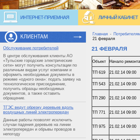
ИНТЕРНЕТ-ПРИЕМНАЯ
ЛИЧНЫЙ КАБИНЕТ
Главная
-
Потребителя
КЛИЕНТАМ
21 февраля
Обслуживание потребителей
21 ФЕВРАЛЯ
В центре обслуживания клиенты АО
«Тульские городские электрические
Объект
Начало ремонт
сети» могут получить консультации по
различным видам услуг компании и
ТП 619
21.02.14 09:00
оформить необходимые документы в
режиме «одного окна»: подать заявку на
технологическое присоединение,
ТП 543
21.02.14 09:00
получить образцы необходимых
документов, а также оставить
обращение.
ТП 290
21.02.14 09:00
ТГЭС ведут обрезку деревьев вдоль
воздушных линий электропередач
ТП 771
21.02.14 09:00
Данные работы позволят исключить
случаи падения деревьев на линии
ТП 975
21.02.14 09:00
электропередач и обрывы проводов в
непогоду