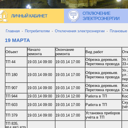
ОТКЛЮЧЕНИЕ
ЛИЧНЫЙ КАБИНЕТ
ЭЛЕКТРОЭНЕРГИИ
Главная
-
Потребителям
-
Отключения электроэнергии
-
Плановые
19 МАРТА
Начало
Окончание
Объект
Вид работ
От
ремонта
ремонта
Обрезка деревьев.
Ул.
ТП 44
19.03.14 09:00
19.03.14 17:00
Перетяжка провода
33-
Ул.
Обрезка деревьев.
ТП 180
19.03.14 09:00
19.03.14 17:00
ул.
Перетяжка провода
пер
Обрезка деревьев.
Кос
ТП 907
19.03.14 09:00
19.03.14 17:00
Перетяжка провода
Ста
ТП 944
19.03.14 09:00
19.03.14 12:00
Работа в ТП
Кос
Ску
ТП 603
19.03.14 09:00
19.03.14 17:00
Работа в ТП
(чё
Установка приборов
ТП 379
19.03.14 09:00
19.03.14 17:00
учёта в ТП
ТП 835,
854,882,879,