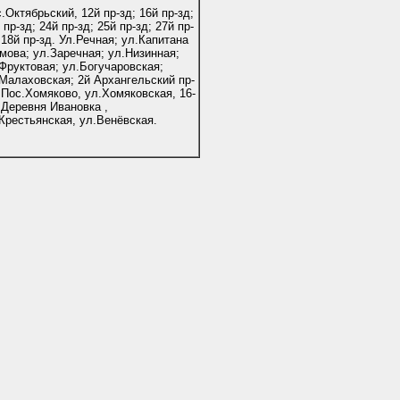
.Октябрьский, 12й пр-зд; 16й пр-зд;
 пр-зд; 24й пр-зд; 25й пр-зд; 27й пр-
 18й пр-зд. Ул.Речная; ул.Капитана
мова; ул.Заречная; ул.Низинная;
Фруктовая; ул.Богучаровская;
Малаховская; 2й Архангельский пр-
 Пос.Хомяково, ул.Хомяковская, 16-
 Деревня Ивановка ,
Крестьянская, ул.Венёвская.