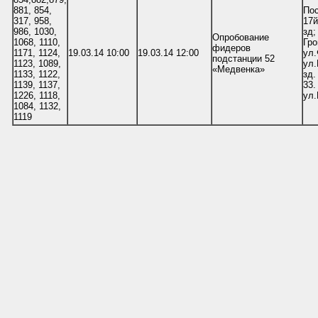
881, 854,
Пос
317, 958,
17й
986, 1030,
зд;
Опробование
1068, 1110,
Гро
фидеров
1171, 1124,
19.03.14 10:00
19.03.14 12:00
ул.
подстанции 52
1123, 1089,
ул.
«Медвенка»
1133, 1122,
зд.
1139, 1137,
33.
1226, 1118,
ул.
1084, 1132,
1119