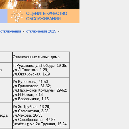
ОЦЕНИТЕ КАЧЕСТВО
ОБСЛУЖИВАНИЯ
 отключения
-
отключения 2015
-
Отключенные жилые дома
П.Рудаково, ул.Победы, 19-35;
а
ул.Л.Толстого, 1-29;
ул.Октябрьская, 1-19
Ул.Куренкова, 41-50;
ул.Грибоедова, 31-62;
ул.Парижской Коммуны, 29-62;
ул.Н.Неман, 2-18;
ул.Бабарыкина, 1-15
Ул.3я Трубная, 13-26;
ул.Самокатная, 3-28;
вода
ул.Чехова, 26-33;
ул.Серебровская, 47-87
(нечётн.); ул.2я Трубная, 15-24