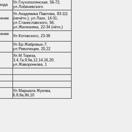
Ул.Глухополянская, 56-72;
вода
ул.Лобачевского
Ул.Академика Павлова, 93-111
ление
(нечётн.); ул.Лазо, 14-31;
ул.Станиславского, 56;
ул.Железняка, 22-34 (чётн,)
ление
Ул.Котовского, 23-38
Ул.Бр.Жабровых,7;
ул.Революции, 20,22
Ул.М.Тореза,
3,4,7а,9,9а,12,14,16,20;
ул.Жаворонкова, 1
Ул.Маршала Жукова,
6,8,8а,8б,10