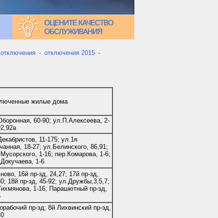
ОЦЕНИТЕ КАЧЕСТВО
ОБСЛУЖИВАНИЯ
 отключения
-
отключения 2015
-
люченные жилые дома
Оборонная, 60-90; ул.П.Алексеева, 2-
92,92а
Декабристов, 11-175; ул.1я
чанная, 18-27; ул.Белинского, 86,91;
.Мусорского, 1-16; пер.Комарова, 1-6;
.Докучаева, 1-6
ново, 16й пр-зд, 24,27; 17й пр-зд,
30; 18й пр-зд, 45-92; ул.Дружбы,3,5,7;
Тихмянова, 1-16; Парашютный пр-зд,
6
орабочий пр-зд; 8й Лихвинский пр-зд,
40