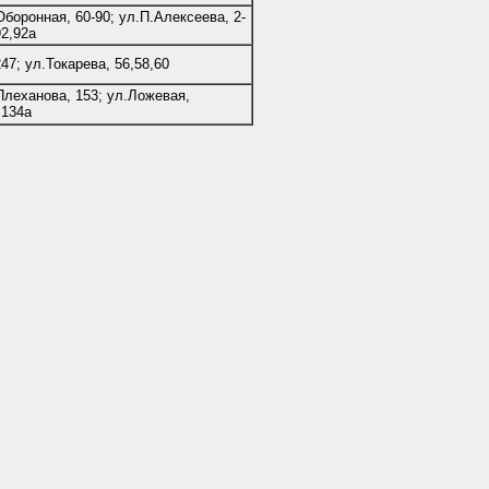
Оборонная, 60-90; ул.П.Алексеева, 2-
92,92а
247; ул.Токарева, 56,58,60
Плеханова, 153; ул.Ложевая,
,134а