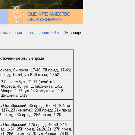
ОЦЕНИТЕ КАЧЕСТВО
ОБСЛУЖИВАНИЯ
 отключения
-
отключения 2015
-
16 января
ключенные жилые дома
сново, 6й пр-зд, 17-46; 7й пр-зд, 17-46;
 пр-зд, 15-54; ул.Кабакова, 40-52
.Р.Люксембург, 11-17 (нечётн.);
.Жореса, 48; ул.К.Либхнехта, 1-52;
.Мопра, 1-17; ул.2я Хомутовка, 1-8;
.Шишкина, 1-19
с.Октябрьский, 8й пр-зд, 67-98; 10й пр-
, 117-123 (нечётн.); 20й пр-зд; 21й пр-зд;
й пр-зд; 23й пр-зд; 25й пр-зд, 1-20
с.Октябрьский, 12й пр-зд, 46-59; 24й
-зд, 1-24; 25й пр-зд, 2а,2б,2в; 27й пр-зд,
-71; 28й пр-зд, 57-70; ул.Речная, 74-90;