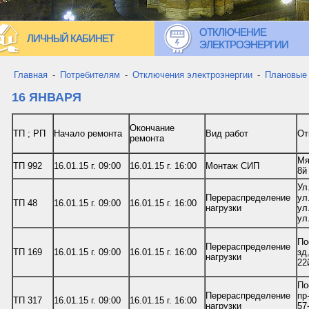
ОТКЛЮЧЕНИЕ
ЛИЧНЫЙ КАБИНЕТ
ЭЛЕКТРОЭНЕРГИИ
Главная
-
Потребителям
-
Отключения электроэнергии
-
Плановые
16 ЯНВАРЯ
Окончание
ТП ; РП
Начало ремонта
Вид работ
От
ремонта
Мя
ТП 992
16.01.15 г. 09:00
16.01.15 г. 16:00
Монтаж СИП
8й
Ул
Перераспределение
ул
ТП 48
16.01.15 г. 09:00
16.01.15 г. 16:00
нагрузки
ул
ул
По
Перераспределение
ТП 169
16.01.15 г. 09:00
16.01.15 г. 16:00
зд
нагрузки
22
По
Перераспределение
пр
ТП 317
16.01.15 г. 09:00
16.01.15 г. 16:00
нагрузки
57