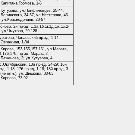
.Капитана Громова, 1-6
.Кутузова, ул.Панфиловцев, 25-44;
.Белинского, 34-57; ул.Нестерова, 46-
; ул.Краснодонцев, 28-57
сново, 2й пр-зд, 1,1а,1б,1г,1д,1ж,1з,2-
; ул.Чмутова, 29-128
уратово, Чапаевский пр-зд, 1-14;
.Овражная, 1-34
.Кирова, 153,155,157,161, ул.Марата,
4,176,178; пр-зд, Марата,2;
.Баженова, 2; ул.Кутузова, 4
с.Октябрьский, 13й пр-зд, 24-29; 16й
-зд, 1-18; 17й пр-зд, 1-18; 18й пр-зд, 3-
 (нечётн.); ул.Шишкова, 30-83;
.Карпова, 73-92