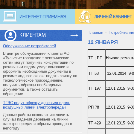
ИНТЕРНЕТ-ПРИЕМНАЯ
ЛИЧНЫЙ КАБИНЕТ
Главная
-
Потребителя
КЛИЕНТАМ
12 ЯНВАРЯ
Обслуживание потребителей
В центре обслуживания клиенты АО
«Тульские городские электрические
ТП ; РП
Начало ремонт
сети» могут получить консультации по
различным видам услуг компании и
оформить необходимые документы в
ТП 58
12.01.2014 9-
режиме «одного окна»: подать заявку на
технологическое присоединение,
получить образцы необходимых
ТП 197
12.01.2015 9-0
документов, а также оставить
обращение.
ТГЭС ведут обрезку деревьев вдоль
воздушных линий электропередач
РП ?8
12.01.2015 9-0
Данные работы позволят исключить
случаи падения деревьев на линии
ТП 429
12.01.2015 9-0
электропередач и обрывы проводов в
непогоду