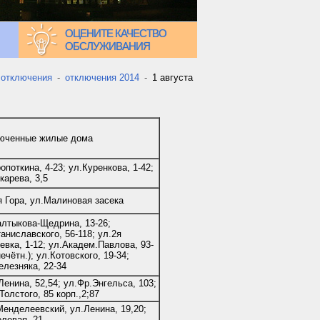
ОЦЕНИТЕ КАЧЕСТВО
ОБСЛУЖИВАНИЯ
 отключения
-
отключения 2014
-
1 августа
юченные жилые дома
опоткина, 4-23; ул.Куренкова, 1-42;
карева, 3,5
я Гора, ул.Малиновая засека
алтыкова-Щедрина, 13-26;
аниславского, 56-118; ул.2я
евка, 1-12; ул.Академ.Павлова, 93-
нечётн.); ул.Котовского, 19-34;
елезняка, 22-34
Ленина, 52,54; ул.Фр.Энгельса, 103;
Толстого, 85 корп.,2;87
Менделеевский, ул.Ленина, 19,20;
олевая, 21