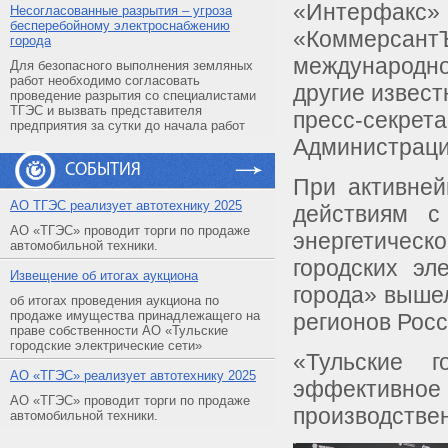
«Интерфак
Несогласованные разрытия – угроза
бесперебойному электроснабжению
«Коммерсан
города
международн
Для безопасного выполнения земляных
работ необходимо согласовать
другие извест
проведение разрытия со специалистами
ТГЭС и вызвать представителя
пресс-секрет
предприятия за сутки до начала работ
Администраци
СОБЫТИЯ
При активней
АO ТГЭС реализует автотехнику 2025
действиям с
АО «ТГЭС» проводит торги по продаже
энергетическ
автомобильной техники.
городских эл
Извещение об итогах аукциона
города» вышел
об итогах проведения аукциона по
продаже имущества принадлежащего на
регионов Росс
праве собственности АО «Тульские
городские электрические сети»
«Тульские г
АO «ТГЭС» реализует автотехнику 2025
эффективное
АО «ТГЭС» проводит торги по продаже
производстве
автомобильной техники.