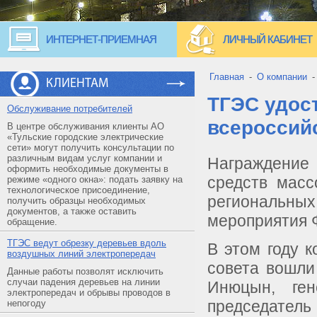
ИНТЕРНЕТ-ПРИЕМНАЯ
ЛИЧНЫЙ КАБИНЕТ
Главная
-
О компании
КЛИЕНТАМ
ТГЭС удос
Обслуживание потребителей
всероссий
В центре обслуживания клиенты АО
«Тульские городские электрические
сети» могут получить консультации по
различным видам услуг компании и
Награждение
оформить необходимые документы в
средств масс
режиме «одного окна»: подать заявку на
технологическое присоединение,
региональны
получить образцы необходимых
документов, а также оставить
мероприятия 
обращение.
ТГЭС ведут обрезку деревьев вдоль
В этом году к
воздушных линий электропередач
совета вошли
Данные работы позволят исключить
случаи падения деревьев на линии
Инюцын, ге
электропередач и обрывы проводов в
председатель
непогоду