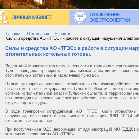
ОТКЛЮЧЕНИЕ
ЛИЧНЫЙ КАБИНЕТ
ЭЛЕКТРОЭНЕРГИИ
Главная
-
О компании
-
Новости
-
Силы и средства АО «ТГЭС» к работе в ситуации нарушения электро
Силы и средства АО «ТГЭС» к работе в ситуации на
отопительных котельных готовы.
Под эгидой Министерства промышленности и топливно-энергетическог
Туле проведена тренировка с реальными действиями персонал
отопительных котельных в населенных пунктах».
Целью тренировки являлась отработка схем взаимодействия пе
органов местного самоуправления Тульской области, электросете
органов исполнительной власти Тульской области, и территориальн
при ликвидации нарушения электроснабжения отопительных коте
окружающего воздуха.
В ходе тренировки сотрудниками АО «ТГЭС» были отработаны д
нарушения, связанного с отключением питающих ЛЭП 10-0,4 к
отопительных котельных.
При поступлении в ОДС информации от администраций МО (ЕДДС) об
котельных специалисты АО «ТГЭС»: