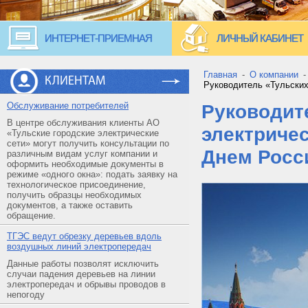
ИНТЕРНЕТ-ПРИЕМНАЯ
ЛИЧНЫЙ КАБИНЕТ
Главная
-
О компании
КЛИЕНТАМ
Руководитель «Тульских
Обслуживание потребителей
Руководит
В центре обслуживания клиенты АО
электричес
«Тульские городские электрические
сети» могут получить консультации по
Днем Росс
различным видам услуг компании и
оформить необходимые документы в
режиме «одного окна»: подать заявку на
технологическое присоединение,
получить образцы необходимых
документов, а также оставить
обращение.
ТГЭС ведут обрезку деревьев вдоль
воздушных линий электропередач
Данные работы позволят исключить
случаи падения деревьев на линии
электропередач и обрывы проводов в
непогоду