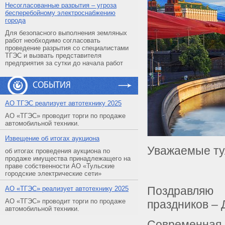
Несогласованные разрытия – угроза
бесперебойному электроснабжению
города
Для безопасного выполнения земляных
работ необходимо согласовать
проведение разрытия со специалистами
ТГЭС и вызвать представителя
предприятия за сутки до начала работ
СОБЫТИЯ
АO ТГЭС реализует автотехнику 2025
АО «ТГЭС» проводит торги по продаже
автомобильной техники.
Извещение об итогах аукциона
Уважаемые тул
об итогах проведения аукциона по
продаже имущества принадлежащего на
праве собственности АО «Тульские
городские электрические сети»
Поздравляю
АO «ТГЭС» реализует автотехнику 2025
АО «ТГЭС» проводит торги по продаже
праздников – 
автомобильной техники.
Современная 