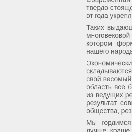
твердо стоящ
от года укреп
Таких выдающ
многовековой
котором фор
нашего народа
Экономическ
складываются
свой весомый
область все б
из ведущих ре
результат со
общества, рез
Мы гордимся
лучше, краше.