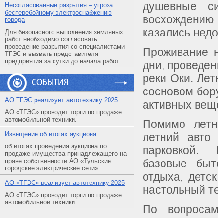
душевные си
Несогласованные разрытия – угроза
бесперебойному электроснабжению
восхождени
города
казались нед
Для безопасного выполнения земляных
работ необходимо согласовать
проведение разрытия со специалистами
Проживание н
ТГЭС и вызвать представителя
предприятия за сутки до начала работ
дни, проведен
реки Оки. Ле
СОБЫТИЯ
сосновом бору
АO ТГЭС реализует автотехнику 2025
активных веще
АО «ТГЭС» проводит торги по продаже
автомобильной техники.
Помимо летн
Извещение об итогах аукциона
летний авто
об итогах проведения аукциона по
парковкой. 
продаже имущества принадлежащего на
праве собственности АО «Тульские
базовые быт
городские электрические сети»
отдыха, детс
АO «ТГЭС» реализует автотехнику 2025
настольный те
АО «ТГЭС» проводит торги по продаже
автомобильной техники.
По вопроса