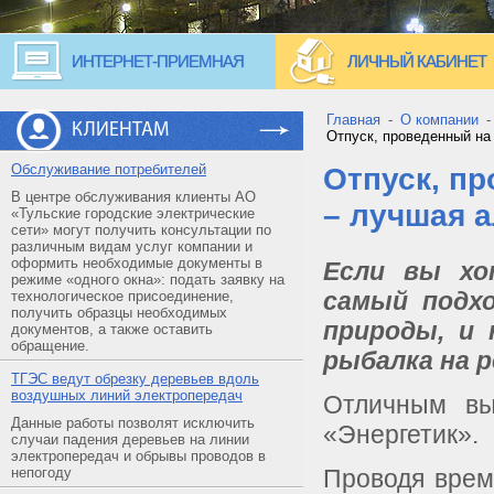
ИНТЕРНЕТ-ПРИЕМНАЯ
ЛИЧНЫЙ КАБИНЕТ
Главная
-
О компании
КЛИЕНТАМ
Отпуск, проведенный на
Обслуживание потребителей
Отпуск, пр
В центре обслуживания клиенты АО
– лучшая 
«Тульские городские электрические
сети» могут получить консультации по
различным видам услуг компании и
оформить необходимые документы в
Если вы хо
режиме «одного окна»: подать заявку на
самый подх
технологическое присоединение,
получить образцы необходимых
природы, и 
документов, а также оставить
обращение.
рыбалка на р
ТГЭС ведут обрезку деревьев вдоль
воздушных линий электропередач
Отличным вы
Данные работы позволят исключить
«Энергетик».
случаи падения деревьев на линии
электропередач и обрывы проводов в
непогоду
Проводя врем