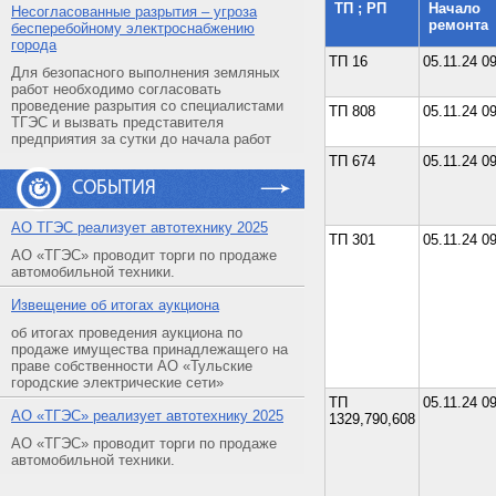
ТП ; РП
Начало
Несогласованные разрытия – угроза
ремонта
бесперебойному электроснабжению
города
ТП 16
05.11.24 0
Для безопасного выполнения земляных
работ необходимо согласовать
проведение разрытия со специалистами
ТП 808
05.11.24 0
ТГЭС и вызвать представителя
предприятия за сутки до начала работ
ТП 674
05.11.24 0
СОБЫТИЯ
АO ТГЭС реализует автотехнику 2025
ТП 301
05.11.24 0
АО «ТГЭС» проводит торги по продаже
автомобильной техники.
Извещение об итогах аукциона
об итогах проведения аукциона по
продаже имущества принадлежащего на
праве собственности АО «Тульские
городские электрические сети»
ТП
05.11.24 0
АO «ТГЭС» реализует автотехнику 2025
1329,790,608
АО «ТГЭС» проводит торги по продаже
автомобильной техники.