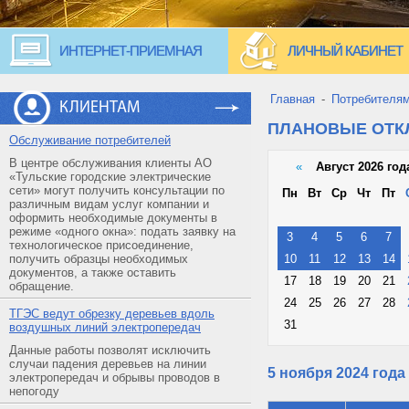
ИНТЕРНЕТ-ПРИЕМНАЯ
ЛИЧНЫЙ КАБИНЕТ
Главная
-
Потребителя
КЛИЕНТАМ
ПЛАНОВЫЕ ОТ
Обслуживание потребителей
В центре обслуживания клиенты АО
«
Август 2026 год
«Тульские городские электрические
сети» могут получить консультации по
Пн
Вт
Ср
Чт
Пт
различным видам услуг компании и
оформить необходимые документы в
режиме «одного окна»: подать заявку на
3
4
5
6
7
технологическое присоединение,
получить образцы необходимых
10
11
12
13
14
документов, а также оставить
17
18
19
20
21
обращение.
24
25
26
27
28
ТГЭС ведут обрезку деревьев вдоль
31
воздушных линий электропередач
Данные работы позволят исключить
случаи падения деревьев на линии
5 ноября 2024 года
электропередач и обрывы проводов в
непогоду