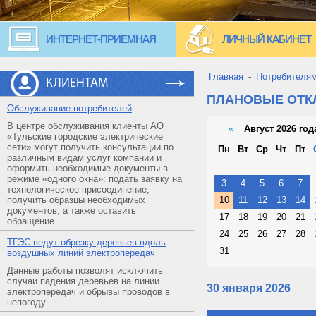
ИНТЕРНЕТ-ПРИЕМНАЯ
ЛИЧНЫЙ КАБИНЕТ
Главная
-
Потребителя
КЛИЕНТАМ
ПЛАНОВЫЕ ОТ
Обслуживание потребителей
В центре обслуживания клиенты АО
«
Август 2026 год
«Тульские городские электрические
сети» могут получить консультации по
Пн
Вт
Ср
Чт
Пт
различным видам услуг компании и
оформить необходимые документы в
режиме «одного окна»: подать заявку на
3
4
5
6
7
технологическое присоединение,
получить образцы необходимых
10
11
12
13
14
документов, а также оставить
17
18
19
20
21
обращение.
24
25
26
27
28
ТГЭС ведут обрезку деревьев вдоль
31
воздушных линий электропередач
Данные работы позволят исключить
случаи падения деревьев на линии
30 января 2026
электропередач и обрывы проводов в
непогоду