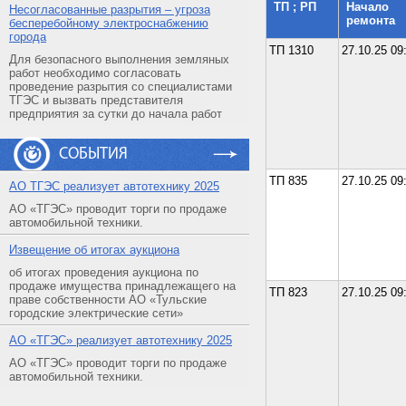
ТП ; РП
Начало
Несогласованные разрытия – угроза
ремонта
бесперебойному электроснабжению
города
ТП 1310
27.10.25 09
Для безопасного выполнения земляных
работ необходимо согласовать
проведение разрытия со специалистами
ТГЭС и вызвать представителя
предприятия за сутки до начала работ
СОБЫТИЯ
ТП 835
27.10.25 09
АO ТГЭС реализует автотехнику 2025
АО «ТГЭС» проводит торги по продаже
автомобильной техники.
Извещение об итогах аукциона
об итогах проведения аукциона по
продаже имущества принадлежащего на
ТП 823
27.10.25 09
праве собственности АО «Тульские
городские электрические сети»
АO «ТГЭС» реализует автотехнику 2025
АО «ТГЭС» проводит торги по продаже
автомобильной техники.