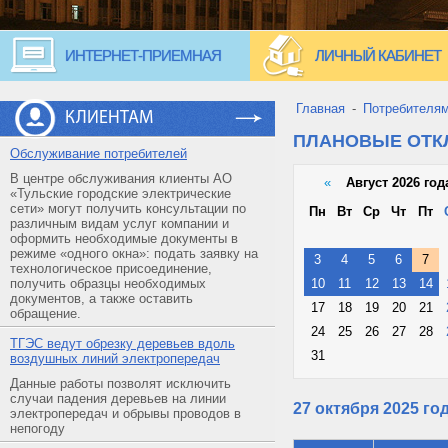
ИНТЕРНЕТ-ПРИЕМНАЯ
ЛИЧНЫЙ КАБИНЕТ
Главная
-
Потребителя
КЛИЕНТАМ
ПЛАНОВЫЕ ОТ
Обслуживание потребителей
В центре обслуживания клиенты АО
«
Август 2026 год
«Тульские городские электрические
сети» могут получить консультации по
Пн
Вт
Ср
Чт
Пт
различным видам услуг компании и
оформить необходимые документы в
режиме «одного окна»: подать заявку на
3
4
5
6
7
технологическое присоединение,
получить образцы необходимых
10
11
12
13
14
документов, а также оставить
17
18
19
20
21
обращение.
24
25
26
27
28
ТГЭС ведут обрезку деревьев вдоль
31
воздушных линий электропередач
Данные работы позволят исключить
случаи падения деревьев на линии
27 октября 2025 го
электропередач и обрывы проводов в
непогоду