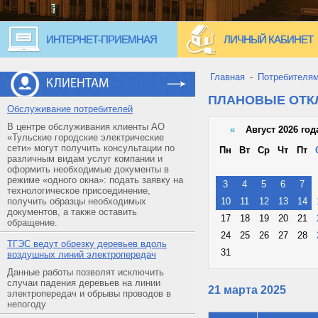
ИНТЕРНЕТ-ПРИЕМНАЯ
ЛИЧНЫЙ КАБИНЕТ
Главная
-
Потребителя
КЛИЕНТАМ
ПЛАНОВЫЕ ОТ
Обслуживание потребителей
В центре обслуживания клиенты АО
«
Август 2026 год
«Тульские городские электрические
сети» могут получить консультации по
Пн
Вт
Ср
Чт
Пт
различным видам услуг компании и
оформить необходимые документы в
режиме «одного окна»: подать заявку на
3
4
5
6
7
технологическое присоединение,
получить образцы необходимых
10
11
12
13
14
документов, а также оставить
17
18
19
20
21
обращение.
24
25
26
27
28
ТГЭС ведут обрезку деревьев вдоль
31
воздушных линий электропередач
Данные работы позволят исключить
случаи падения деревьев на линии
21 марта 2025
электропередач и обрывы проводов в
непогоду