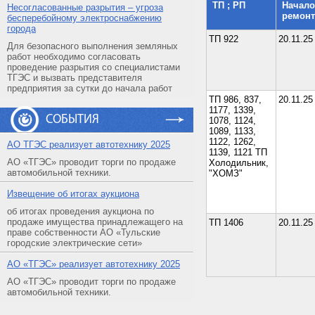
ТП ; РП
Начало
Несогласованные разрытия – угроза
ремонт
бесперебойному электроснабжению
города
ТП 922
20.11.25
Для безопасного выполнения земляных
работ необходимо согласовать
проведение разрытия со специалистами
ТГЭС и вызвать представителя
предприятия за сутки до начала работ
ТП 986, 837,
20.11.25
1177, 1339,
СОБЫТИЯ
1078, 1124,
1089, 1133,
1122, 1262,
АO ТГЭС реализует автотехнику 2025
1139, 1121 ТП
АО «ТГЭС» проводит торги по продаже
Холодильник,
автомобильной техники.
"ХОМЗ"
Извещение об итогах аукциона
об итогах проведения аукциона по
продаже имущества принадлежащего на
ТП 1406
20.11.25
праве собственности АО «Тульские
городские электрические сети»
АO «ТГЭС» реализует автотехнику 2025
АО «ТГЭС» проводит торги по продаже
автомобильной техники.