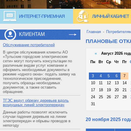
ИНТЕРНЕТ-ПРИЕМНАЯ
ЛИЧНЫЙ КАБИНЕТ
Главная
-
Потребителя
КЛИЕНТАМ
ПЛАНОВЫЕ ОТ
Обслуживание потребителей
В центре обслуживания клиенты АО
«
Август 2026 год
«Тульские городские электрические
сети» могут получить консультации по
Пн
Вт
Ср
Чт
Пт
различным видам услуг компании и
оформить необходимые документы в
режиме «одного окна»: подать заявку на
3
4
5
6
7
технологическое присоединение,
получить образцы необходимых
10
11
12
13
14
документов, а также оставить
17
18
19
20
21
обращение.
24
25
26
27
28
ТГЭС ведут обрезку деревьев вдоль
31
воздушных линий электропередач
Данные работы позволят исключить
случаи падения деревьев на линии
20 ноября 2025 год
электропередач и обрывы проводов в
непогоду