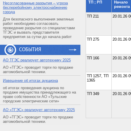
ТП ; РП
Начало
Несогласованные разрытия – угроза
ремонта
бесперебойному электроснабжению
города
ТП 211
20.01.26 0
Для безопасного выполнения земляных
работ необходимо согласовать
проведение разрытия со специалистами
ТГЭС и вызвать представителя
предприятия за сутки до начала работ
ТП 275
20.01.26 0
СОБЫТИЯ
ТП 166
20.01.26 0
АO ТГЭС реализует автотехнику 2025
АО «ТГЭС» проводит торги по продаже
автомобильной техники.
ТП 1257, ТП
20.01.26 0
1365
Извещение об итогах аукциона
об итогах проведения аукциона по
продаже имущества принадлежащего на
ТП 349
20.01.26 0
праве собственности АО «Тульские
городские электрические сети»
АO «ТГЭС» реализует автотехнику 2025
АО «ТГЭС» проводит торги по продаже
автомобильной техники.