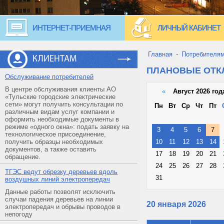
ИНТЕРНЕТ-ПРИЕМНАЯ
ЛИЧНЫЙ КАБИНЕТ
Главная
-
Потребителя
КЛИЕНТАМ
ПЛАНОВЫЕ ОТ
Обслуживание потребителей
В центре обслуживания клиенты АО
«
Август 2026 год
«Тульские городские электрические
сети» могут получить консультации по
Пн
Вт
Ср
Чт
Пт
различным видам услуг компании и
оформить необходимые документы в
режиме «одного окна»: подать заявку на
3
4
5
6
7
технологическое присоединение,
получить образцы необходимых
10
11
12
13
14
документов, а также оставить
17
18
19
20
21
обращение.
24
25
26
27
28
ТГЭС ведут обрезку деревьев вдоль
31
воздушных линий электропередач
Данные работы позволят исключить
случаи падения деревьев на линии
20 января 2026
электропередач и обрывы проводов в
непогоду