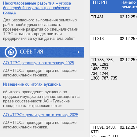
ТП ; РП
Начало
Несогласованные разрытия – угроза
ремонт
бесперебойному электроснабжению
города
ТП 481
02.12.25 
Для безопасного выполнения земляных
работ необходимо согласовать
проведение разрытия со специалистами
ТГЭС и вызвать представителя
предприятия за сутки до начала работ
ТП 313
02.12.25 
СОБЫТИЯ
ТП 785, 786,
02.12.25 
АO ТГЭС реализует автотехнику 2025
796, 1291,
1480, 733,
АО «ТГЭС» проводит торги по продаже
734, 1244,
автомобильной техники.
1368, 787, 735
Извещение об итогах аукциона
об итогах проведения аукциона по
продаже имущества принадлежащего на
праве собственности АО «Тульские
городские электрические сети»
АO «ТГЭС» реализует автотехнику 2025
АО «ТГЭС» проводит торги по продаже
автомобильной техники.
ТП 591, 1433,
02.12.25 
КТП
"Садовод", ТП