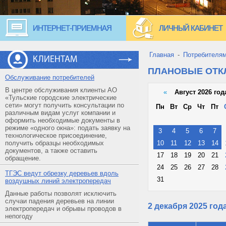
ИНТЕРНЕТ-ПРИЕМНАЯ
ЛИЧНЫЙ КАБИНЕТ
Главная
-
Потребителя
КЛИЕНТАМ
ПЛАНОВЫЕ ОТ
Обслуживание потребителей
В центре обслуживания клиенты АО
«
Август 2026 год
«Тульские городские электрические
сети» могут получить консультации по
Пн
Вт
Ср
Чт
Пт
различным видам услуг компании и
оформить необходимые документы в
режиме «одного окна»: подать заявку на
3
4
5
6
7
технологическое присоединение,
получить образцы необходимых
10
11
12
13
14
документов, а также оставить
17
18
19
20
21
обращение.
24
25
26
27
28
ТГЭС ведут обрезку деревьев вдоль
31
воздушных линий электропередач
Данные работы позволят исключить
случаи падения деревьев на линии
2 декабря 2025 год
электропередач и обрывы проводов в
непогоду