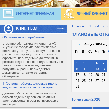
ИНТЕРНЕТ-ПРИЕМНАЯ
ЛИЧНЫЙ КАБИНЕТ
Главная
-
Потребителя
КЛИЕНТАМ
ПЛАНОВЫЕ ОТ
Обслуживание потребителей
В центре обслуживания клиенты АО
«
Август 2026 год
«Тульские городские электрические
сети» могут получить консультации по
Пн
Вт
Ср
Чт
Пт
различным видам услуг компании и
оформить необходимые документы в
режиме «одного окна»: подать заявку на
3
4
5
6
7
технологическое присоединение,
получить образцы необходимых
10
11
12
13
14
документов, а также оставить
17
18
19
20
21
обращение.
24
25
26
27
28
ТГЭС ведут обрезку деревьев вдоль
31
воздушных линий электропередач
Данные работы позволят исключить
случаи падения деревьев на линии
15 января 2026
электропередач и обрывы проводов в
непогоду