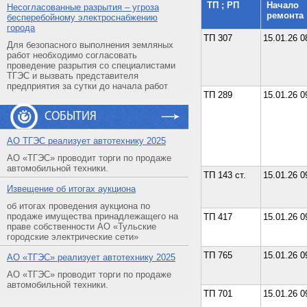
ТП ; РП
Начало
Несогласованные разрытия – угроза
ремонта
бесперебойному электроснабжению
города
ТП 307
15.01.26 0
Для безопасного выполнения земляных
работ необходимо согласовать
проведение разрытия со специалистами
ТГЭС и вызвать представителя
предприятия за сутки до начала работ
ТП 289
15.01.26 0
СОБЫТИЯ
АO ТГЭС реализует автотехнику 2025
АО «ТГЭС» проводит торги по продаже
автомобильной техники.
ТП 143 ст.
15.01.26 0
Извещение об итогах аукциона
об итогах проведения аукциона по
продаже имущества принадлежащего на
ТП 417
15.01.26 0
праве собственности АО «Тульские
городские электрические сети»
ТП 765
15.01.26 0
АO «ТГЭС» реализует автотехнику 2025
АО «ТГЭС» проводит торги по продаже
автомобильной техники.
ТП 701
15.01.26 0