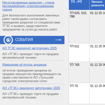
ТП ; РП
Начало
Несогласованные разрытия – угроза
ремонта
бесперебойному электроснабжению
города
ТП 625, 615,
01.12.25 1
Для безопасного выполнения земляных
788
работ необходимо согласовать
проведение разрытия со специалистами
ТГЭС и вызвать представителя
предприятия за сутки до начала работ
СОБЫТИЯ
ТП 611
01.12.25 0
АO ТГЭС реализует автотехнику 2025
АО «ТГЭС» проводит торги по продаже
автомобильной техники.
Извещение об итогах аукциона
ТП 765
01.12.25 0
об итогах проведения аукциона по
продаже имущества принадлежащего на
праве собственности АО «Тульские
городские электрические сети»
ТП 76
01.12.25 0
АO «ТГЭС» реализует автотехнику 2025
АО «ТГЭС» проводит торги по продаже
автомобильной техники.