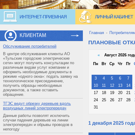
ИНТЕРНЕТ-ПРИЕМНАЯ
ЛИЧНЫЙ КАБИНЕТ
Главная
-
Потребителя
КЛИЕНТАМ
ПЛАНОВЫЕ ОТ
Обслуживание потребителей
В центре обслуживания клиенты АО
«
Август 2026 год
«Тульские городские электрические
сети» могут получить консультации по
Пн
Вт
Ср
Чт
Пт
различным видам услуг компании и
оформить необходимые документы в
режиме «одного окна»: подать заявку на
3
4
5
6
7
технологическое присоединение,
получить образцы необходимых
10
11
12
13
14
документов, а также оставить
17
18
19
20
21
обращение.
24
25
26
27
28
ТГЭС ведут обрезку деревьев вдоль
31
воздушных линий электропередач
Данные работы позволят исключить
случаи падения деревьев на линии
1 декабря 2025 год
электропередач и обрывы проводов в
непогоду