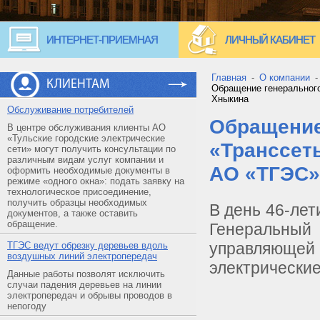
ИНТЕРНЕТ-ПРИЕМНАЯ
ЛИЧНЫЙ КАБИНЕТ
Главная
-
О компании
КЛИЕНТАМ
Обращение генеральног
Хныкина
Обслуживание потребителей
Обращение
В центре обслуживания клиенты АО
«Тульские городские электрические
«Транссет
сети» могут получить консультации по
различным видам услуг компании и
АО «ТГЭС»
оформить необходимые документы в
режиме «одного окна»: подать заявку на
технологическое присоединение,
получить образцы необходимых
В день 46-лет
документов, а также оставить
обращение.
Генеральны
управляюще
ТГЭС ведут обрезку деревьев вдоль
воздушных линий электропередач
электрические
Данные работы позволят исключить
случаи падения деревьев на линии
электропередач и обрывы проводов в
непогоду