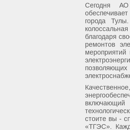
Сегодня АО
обеспечивает
города Тулы
колоссальн
благодаря св
ремонтов эле
мероприятий 
электроэнерги
позволяющ
электроснабж
Качественн
энергообеспе
включающий 
технологиче
стоите вы - 
«ТГЭС». Кажд